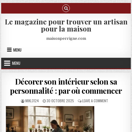
Skip to content
Le magazine pour trouver un artisan
pour la maison
maisonperrigne.com
MENU
MENU
Décorer son intérieur selon sa
personnalité : par où commencer
AUTHOR:
PUBLISHED DATE:
ON DÉCORER SON
MIKL3124
30 OCTOBRE 2025
LEAVE A COMMENT