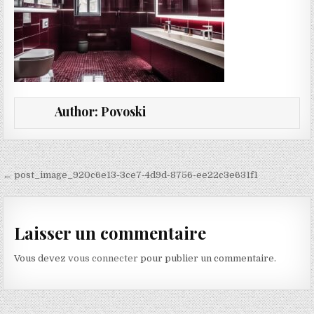
Author:
Povoski
Navigation de l’article
← post_image_920c6e13-3ce7-4d9d-8756-ee22c3e631f1
Laisser un commentaire
Vous devez
vous connecter
pour publier un commentaire.