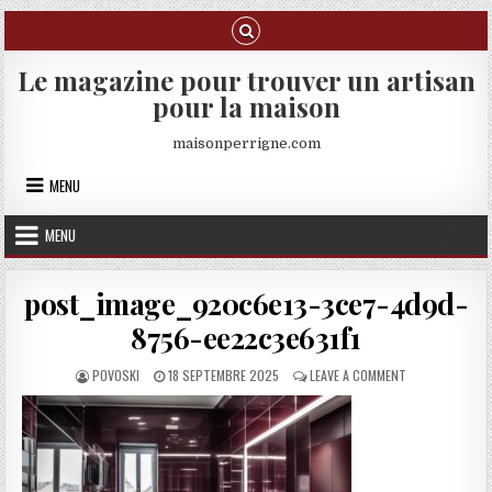
Skip to content
Le magazine pour trouver un artisan
pour la maison
maisonperrigne.com
MENU
MENU
post_image_920c6e13-3ce7-4d9d-
8756-ee22c3e631f1
AUTHOR:
PUBLISHED DATE:
ON POST_IMAGE
POVOSKI
18 SEPTEMBRE 2025
LEAVE A COMMENT