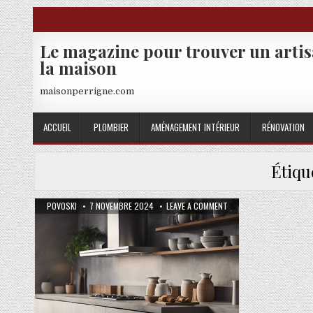
Skip to content
Le magazine pour trouver un arti
la maison
maisonperrigne.com
ACCUEIL
PLOMBIER
AMÉNAGEMENT INTÉRIEUR
RÉNOVATION
Étiqu
AUTHOR:
PUBLISHED DATE:
ON BÉTON CIRÉ SUR CAR
POVOSKI
7 NOVEMBRE 2024
LEAVE A COMMENT