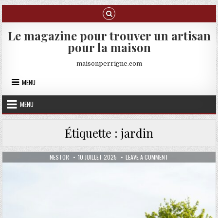
Skip to content
Le magazine pour trouver un artisan
pour la maison
maisonperrigne.com
MENU
MENU
Étiquette :
jardin
AUTHOR:
PUBLISHED DATE:
ON GUIDE POUR CHOI
NESTOR
10 JUILLET 2025
LEAVE A COMMENT