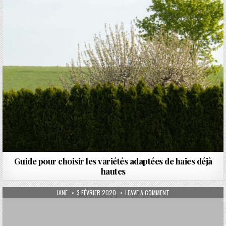
Guide pour choisir les variétés adaptées de haies déjà
hautes
AUTHOR:
PUBLISHED DATE:
ON SIESTE AU JARDIN 
JANE
3 FÉVRIER 2020
LEAVE A COMMENT