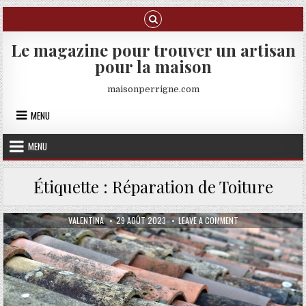
Skip to content
Le magazine pour trouver un artisan
pour la maison
maisonperrigne.com
MENU
MENU
Étiquette :
Réparation de Toiture
AUTHOR:
PUBLISHED DATE:
ON COMMENT CHOISI
VALENTINA
29 AOÛT 2023
LEAVE A COMMENT