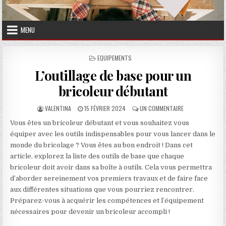
MENU
POSTED IN
EQUIPEMENTS
L’outillage de base pour un
bricoleur débutant
AUTHOR:
PUBLISHED DATE:
SUR L’OUTILLAG
VALENTINA
15 FÉVRIER 2024
UN COMMENTAIRE
Vous êtes un bricoleur débutant et vous souhaitez vous
équiper avec les outils indispensables pour vous lancer dans le
monde du bricolage ? Vous êtes au bon endroit ! Dans cet
article, explorez la liste des outils de base que chaque
bricoleur doit avoir dans sa boîte à outils.
Cela vous permettra
d’aborder sereinement vos premiers travaux et de faire face
aux différentes situations que vous pourriez rencontrer.
Préparez-vous à acquérir les compétences et l’équipement
nécessaires pour devenir un bricoleur accompli !