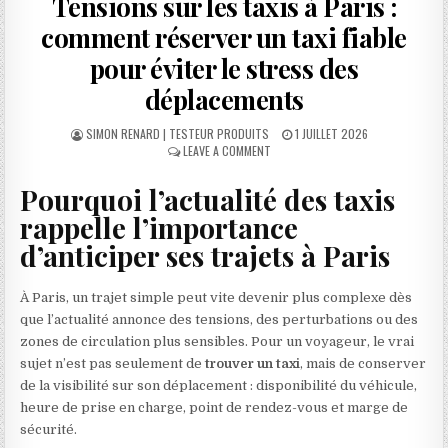
Tensions sur les taxis à Paris :
comment réserver un taxi fiable
pour éviter le stress des
déplacements
AUTHOR:
PUBLISHED DATE:
SIMON RENARD | TESTEUR PRODUITS
1 JUILLET 2026
ON TENSIONS SUR LES TAXIS À PAR
LEAVE A COMMENT
Pourquoi l’actualité des taxis
rappelle l’importance
d’anticiper ses trajets à Paris
À Paris, un trajet simple peut vite devenir plus complexe dès
que l’actualité annonce des tensions, des perturbations ou des
zones de circulation plus sensibles. Pour un voyageur, le vrai
sujet n’est pas seulement de
trouver un taxi
, mais de conserver
de la visibilité sur son déplacement : disponibilité du véhicule,
heure de prise en charge, point de rendez-vous et marge de
sécurité.