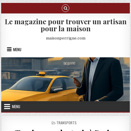
Skip to content
Le magazine pour trouver un artisan
pour la maison
maisonperrigne.com
MENU
MENU
POSTED IN
TRANSPORTS