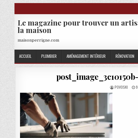
Skip to content
Le magazine pour trouver un arti
la maison
maisonperrigne.com
ACCUEIL
PLOMBIER
AMÉNAGEMENT INTÉRIEUR
RÉNOVATION
post_image_3c10150b
AUTHOR:
P
POVOSKI
9