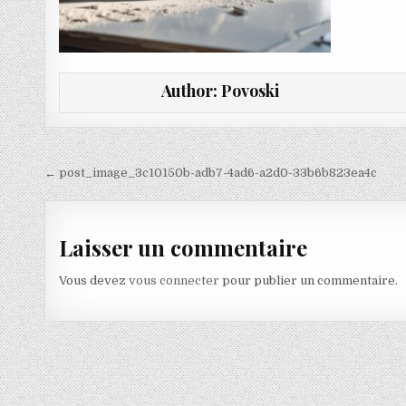
Author:
Povoski
Navigation de l’article
← post_image_3c10150b-adb7-4ad6-a2d0-33b6b823ea4c
Laisser un commentaire
Vous devez
vous connecter
pour publier un commentaire.