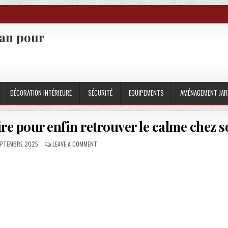
san pour
DÉCORATION INTÉRIEURE
SÉCURITÉ
EQUIPEMENTS
AMÉNAGEMENT JAR
re pour enfin retrouver le calme chez s
ISHED DATE:
ON TAPAGE NOCTURNE LA NUIT QUE FAIRE POUR ENFI
EPTEMBRE 2025
LEAVE A COMMENT