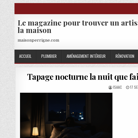
Skip to content
Le magazine pour trouver un arti
la maison
maisonperrigne.com
ACCUEIL
PLOMBIER
AMÉNAGEMENT INTÉRIEUR
RÉNOVATION
Tapage nocturne la nuit que fai
AUTHOR:
PUBL
ISAAC
17 S