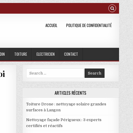
ACCUEIL
POLITIQUE DE CONFIDENTIALITÉ
DIN
TOITURE
ELECTRICIEN
CONTACT
oi
Search for:
N RETROUVER LE CALME CHEZ SOI
ARTICLES RÉCENTS
Toiture Drone : nettoyage solaire grandes
surfaces à Langon
Nettoyage façade Périgueux : 3 experts
certifiés et réactifs