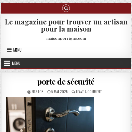
Skip to content
Le magazine pour trouver un artisan
pour la maison
maisonperrigne.com
MENU
MENU
porte de sécurité
AUTHOR:
PUBLISHED DATE:
ON PORTE DE SÉCUR
NESTOR
5 MAI 2025
LEAVE A COMMENT