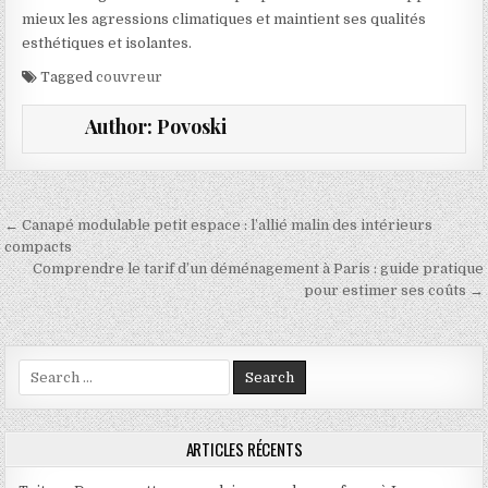
mieux les agressions climatiques et maintient ses qualités
esthétiques et isolantes.
Tagged
couvreur
Author:
Povoski
Navigation de l’article
← Canapé modulable petit espace : l’allié malin des intérieurs
compacts
Comprendre le tarif d’un déménagement à Paris : guide pratique
pour estimer ses coûts →
Search for:
ARTICLES RÉCENTS