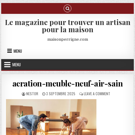
Skip to content
Le magazine pour trouver un artisan
pour la maison
maisonperrigne.com
MENU
MENU
aeration-meuble-neuf-air-sain
AUTHOR:
PUBLISHED DATE:
ON AERATION-ME
NESTOR
3 SEPTEMBRE 2025
LEAVE A COMMENT