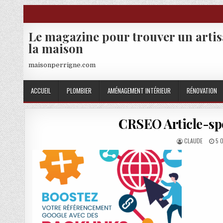
Skip to content
Le magazine pour trouver un arti
la maison
maisonperrigne.com
ACCUEIL
PLOMBIER
AMÉNAGEMENT INTÉRIEUR
RÉNOVATION
CRSEO Article-spo
AUTHOR:
PU
CLAUDE
5 