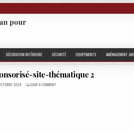
san pour
DÉCORATION INTÉRIEURE
SÉCURITÉ
EQUIPEMENTS
AMÉNAGEMENT JAR
nsorisé-site-thématique 2
BLISHED DATE:
ON CRSEO ARTICLE-SPONSORISÉ-SITE-THÉMATIQUE 
OCTOBRE 2024
LEAVE A COMMENT