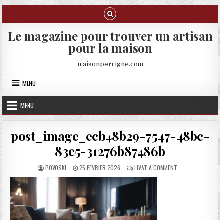
Skip to content
Le magazine pour trouver un artisan
pour la maison
maisonperrigne.com
MENU
MENU
post_image_ecb48b29-7547-48bc-
83e5-31276b87486b
AUTHOR:
PUBLISHED DATE:
ON POST_IMAGE_
POVOSKI
25 FÉVRIER 2026
LEAVE A COMMENT