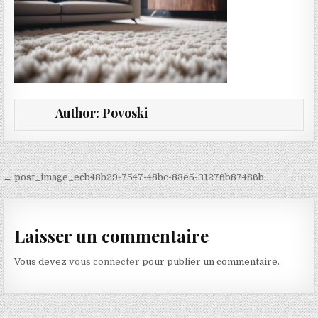
Author:
Povoski
Navigation de l’article
← post_image_ecb48b29-7547-48bc-83e5-31276b87486b
Laisser un commentaire
Vous devez
vous connecter
pour publier un commentaire.