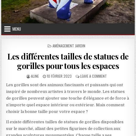
MENU
POSTED IN
AMÉNAGEMENT JARDIN
Les différentes tailles de statues de
gorilles pour tous les espaces
AUTHOR:
PUBLISHED DATE:
ON LES DIFFÉRENTE
ALINE
10 FÉVRIER 2023
LEAVE A COMMENT
Les gorilles sont des animaux fascinants et puissants qui ont
inspiré de nombreux artistes à travers le monde. Les statues
de gorilles peuvent ajouter une touche d’élégance et de force à
n’importe quel espace intérieur ou extérieur. Mais comment
choisir la bonne taille pour votre espace ?
Il existe différentes tailles de statues de gorilles disponibles
sur le marché, allant des petites figurines de collection aux
grandes sculptures monumentales. Chaque taille a ses