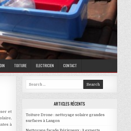
DIN
TOITURE
ELECTRICIEN
CONTACT
Search for:
AUT SAVOIR
ARTICLES RÉCENTS
user et
Toiture Drone : nettoyage solaire grandes
laire,
surfaces à Langon
antes à
Nettoyage façade Périgueux : 3 experts