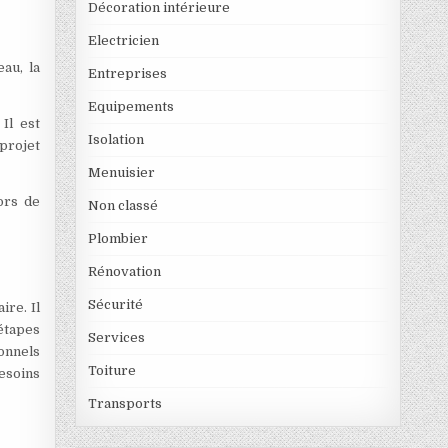
Décoration intérieure
Electricien
au, la
Entreprises
Equipements
Il est
Isolation
projet
Menuisier
ors de
Non classé
Plombier
Rénovation
Sécurité
ire. Il
étapes
Services
onnels
Toiture
besoins
Transports