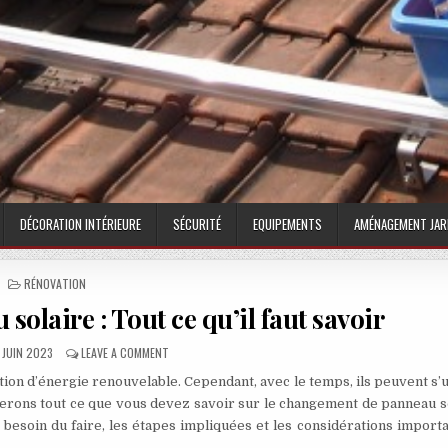
DÉCORATION INTÉRIEURE
SÉCURITÉ
EQUIPEMENTS
AMÉNAGEMENT JAR
POSTED IN
RÉNOVATION
laire : Tout ce qu’il faut savoir
UBLISHED DATE:
ON CHANGEMENT DE PANNEAU SOLAIRE : TOUT CE QU’IL F
 JUIN 2023
LEAVE A COMMENT
tion d’énergie renouvelable. Cependant, avec le temps, ils peuvent s’
erons tout ce que vous devez savoir sur le changement de panneau so
besoin du faire, les étapes impliquées et les considérations import