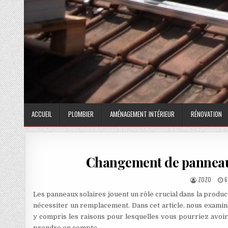
ACCUEIL
PLOMBIER
AMÉNAGEMENT INTÉRIEUR
RÉNOVATION
Changement de panneau so
AUTHOR:
P
ZOZO
6
Les panneaux solaires jouent un rôle crucial dans la produc
nécessiter un remplacement. Dans cet article, nous examin
y compris les raisons pour lesquelles vous pourriez avoir 
prendre en compte.