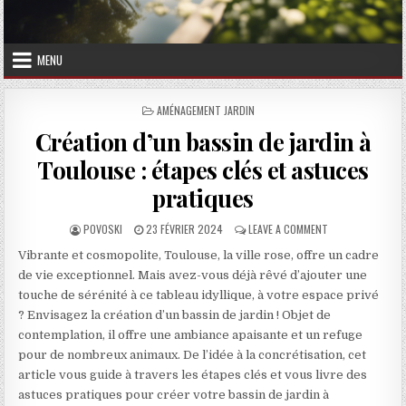
MENU
POSTED IN
AMÉNAGEMENT JARDIN
Création d’un bassin de jardin à
Toulouse : étapes clés et astuces
pratiques
AUTHOR:
PUBLISHED DATE:
ON CRÉATION D’U
POVOSKI
23 FÉVRIER 2024
LEAVE A COMMENT
Vibrante et cosmopolite, Toulouse, la ville rose, offre un cadre
de vie exceptionnel. Mais avez-vous déjà rêvé d’ajouter une
touche de sérénité à ce tableau idyllique, à votre espace privé
? Envisagez la création d’un bassin de jardin ! Objet de
contemplation, il offre une ambiance apaisante et un refuge
pour de nombreux animaux. De l’idée à la concrétisation, cet
article vous guide à travers les étapes clés et vous livre des
astuces pratiques pour créer votre bassin de jardin à